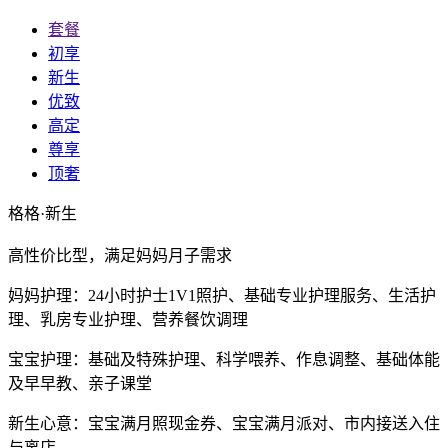
套餐
初享
新生
优致
高定
尊享
顶奢
格格·新生
高性价比型，满足妈妈月子需求
妈妈护理：24小时护士1V1照护、基础专业护理服务、生活护
理、乳房专业护理、营养餐饮调理
宝宝护理：基础及特殊护理、科学喂养、作息调整、基础体能
及早早教、亲子课堂
新生⼼意：宝宝满月照现金券、宝宝满月派对、市内接送入住
与离店