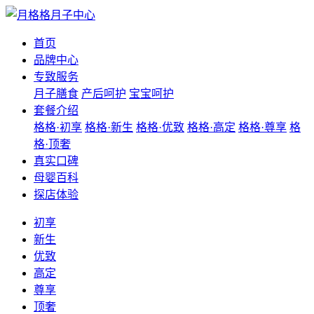
首页
品牌中心
专致服务
月子膳食
产后呵护
宝宝呵护
套餐介绍
格格·初享
格格·新生
格格·优致
格格·高定
格格·尊享
格
格·顶奢
真实口碑
母婴百科
探店体验
初享
新生
优致
高定
尊享
顶奢