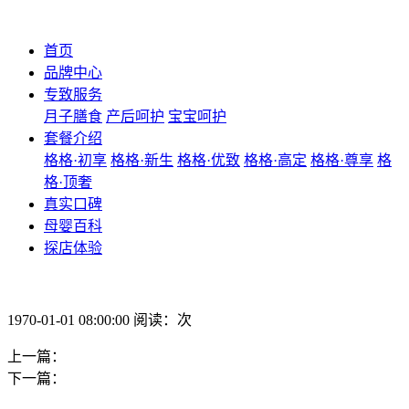
首页
品牌中心
专致服务
月子膳食
产后呵护
宝宝呵护
套餐介绍
格格·初享
格格·新生
格格·优致
格格·高定
格格·尊享
格
格·顶奢
真实口碑
母婴百科
探店体验
1970-01-01 08:00:00 阅读：次
上一篇：
下一篇：