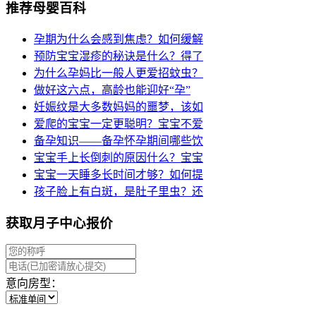
推荐母婴百科
孕期为什么会感到焦虑？如何缓解
预防宝宝湿疹的秘诀是什么？得了
为什么孕妈比一般人更爱招蚊虫？
做好这六点，高龄也能迎好“孕”
妊娠纹是大多数妈妈的噩梦，该如
爱爬的宝宝一定更聪明？宝宝不爱
备孕知识——备孕怀孕期间哪些饮
宝宝手上长倒刺的原因什么？宝宝
宝宝一天睡多长时间才够？如何提
孩子脸上有白斑，是肚子里虫？还
获取月子中心报价
意向房型：