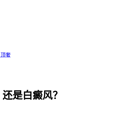
·顶奢
？还是白癜风？