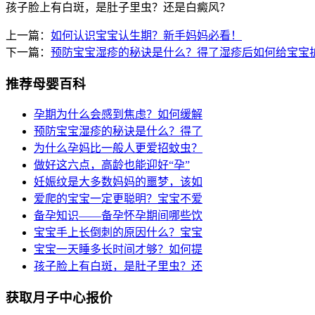
孩子脸上有白斑，是肚子里虫？还是白癜风？
上一篇：
如何认识宝宝认生期？新手妈妈必看！
下一篇：
预防宝宝湿疹的秘诀是什么？得了湿疹后如何给宝宝
推荐母婴百科
孕期为什么会感到焦虑？如何缓解
预防宝宝湿疹的秘诀是什么？得了
为什么孕妈比一般人更爱招蚊虫？
做好这六点，高龄也能迎好“孕”
妊娠纹是大多数妈妈的噩梦，该如
爱爬的宝宝一定更聪明？宝宝不爱
备孕知识——备孕怀孕期间哪些饮
宝宝手上长倒刺的原因什么？宝宝
宝宝一天睡多长时间才够？如何提
孩子脸上有白斑，是肚子里虫？还
获取月子中心报价