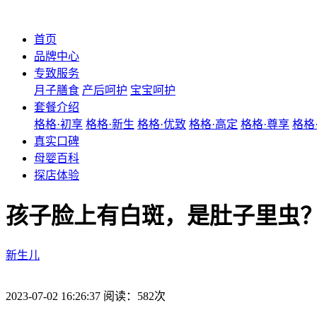
首页
品牌中心
专致服务
月子膳食
产后呵护
宝宝呵护
套餐介绍
格格·初享
格格·新生
格格·优致
格格·高定
格格·尊享
格格
真实口碑
母婴百科
探店体验
孩子脸上有白斑，是肚子里虫
新生儿
2023-07-02 16:26:37 阅读：582次