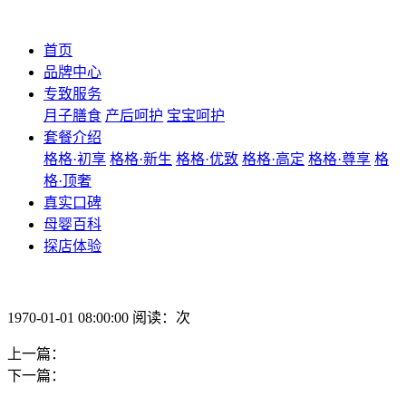
首页
品牌中心
专致服务
月子膳食
产后呵护
宝宝呵护
套餐介绍
格格·初享
格格·新生
格格·优致
格格·高定
格格·尊享
格
格·顶奢
真实口碑
母婴百科
探店体验
1970-01-01 08:00:00 阅读：次
上一篇：
下一篇：