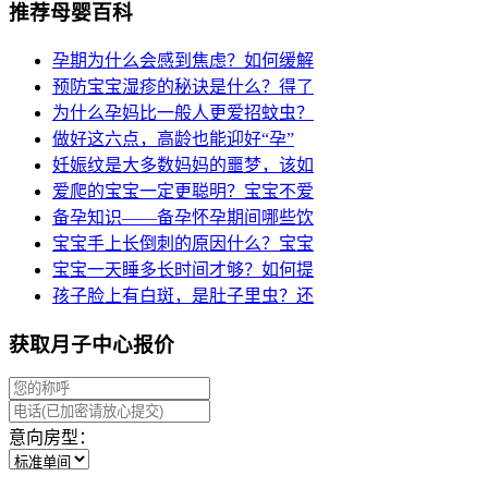
推荐母婴百科
孕期为什么会感到焦虑？如何缓解
预防宝宝湿疹的秘诀是什么？得了
为什么孕妈比一般人更爱招蚊虫？
做好这六点，高龄也能迎好“孕”
妊娠纹是大多数妈妈的噩梦，该如
爱爬的宝宝一定更聪明？宝宝不爱
备孕知识——备孕怀孕期间哪些饮
宝宝手上长倒刺的原因什么？宝宝
宝宝一天睡多长时间才够？如何提
孩子脸上有白斑，是肚子里虫？还
获取月子中心报价
意向房型：