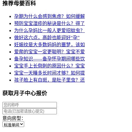
推荐母婴百科
孕期为什么会感到焦虑？如何缓解
预防宝宝湿疹的秘诀是什么？得了
为什么孕妈比一般人更爱招蚊虫？
做好这六点，高龄也能迎好“孕”
妊娠纹是大多数妈妈的噩梦，该如
爱爬的宝宝一定更聪明？宝宝不爱
备孕知识——备孕怀孕期间哪些饮
宝宝手上长倒刺的原因什么？宝宝
宝宝一天睡多长时间才够？如何提
孩子脸上有白斑，是肚子里虫？还
获取月子中心报价
意向房型：