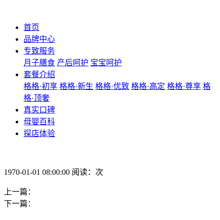
首页
品牌中心
专致服务
月子膳食
产后呵护
宝宝呵护
套餐介绍
格格·初享
格格·新生
格格·优致
格格·高定
格格·尊享
格
格·顶奢
真实口碑
母婴百科
探店体验
1970-01-01 08:00:00 阅读：次
上一篇：
下一篇：