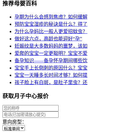
推荐母婴百科
孕期为什么会感到焦虑？如何缓解
预防宝宝湿疹的秘诀是什么？得了
为什么孕妈比一般人更爱招蚊虫？
做好这六点，高龄也能迎好“孕”
妊娠纹是大多数妈妈的噩梦，该如
爱爬的宝宝一定更聪明？宝宝不爱
备孕知识——备孕怀孕期间哪些饮
宝宝手上长倒刺的原因什么？宝宝
宝宝一天睡多长时间才够？如何提
孩子脸上有白斑，是肚子里虫？还
获取月子中心报价
意向房型：