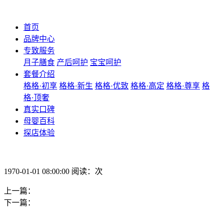
首页
品牌中心
专致服务
月子膳食
产后呵护
宝宝呵护
套餐介绍
格格·初享
格格·新生
格格·优致
格格·高定
格格·尊享
格
格·顶奢
真实口碑
母婴百科
探店体验
1970-01-01 08:00:00 阅读：次
上一篇：
下一篇：