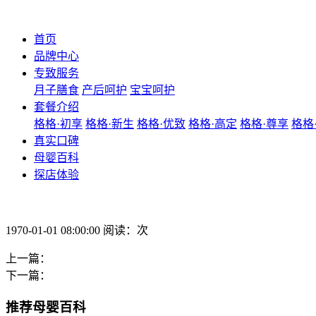
首页
品牌中心
专致服务
月子膳食
产后呵护
宝宝呵护
套餐介绍
格格·初享
格格·新生
格格·优致
格格·高定
格格·尊享
格格
真实口碑
母婴百科
探店体验
1970-01-01 08:00:00 阅读：次
上一篇：
下一篇：
推荐母婴百科