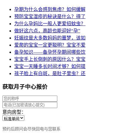
孕期为什么会感到焦虑？如何缓解
预防宝宝湿疹的秘诀是什么？得了
为什么孕妈比一般人更爱招蚊虫？
做好这六点，高龄也能迎好“孕”
妊娠纹是大多数妈妈的噩梦，该如
爱爬的宝宝一定更聪明？宝宝不爱
备孕知识——备孕怀孕期间哪些饮
宝宝手上长倒刺的原因什么？宝宝
宝宝一天睡多长时间才够？如何提
孩子脸上有白斑，是肚子里虫？还
获取月子中心报价
意向房型：
预约后顾问会尽快回电与您联系