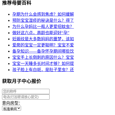
推荐母婴百科
孕期为什么会感到焦虑？如何缓解
预防宝宝湿疹的秘诀是什么？得了
为什么孕妈比一般人更爱招蚊虫？
做好这六点，高龄也能迎好“孕”
妊娠纹是大多数妈妈的噩梦，该如
爱爬的宝宝一定更聪明？宝宝不爱
备孕知识——备孕怀孕期间哪些饮
宝宝手上长倒刺的原因什么？宝宝
宝宝一天睡多长时间才够？如何提
孩子脸上有白斑，是肚子里虫？还
获取月子中心报价
意向房型：