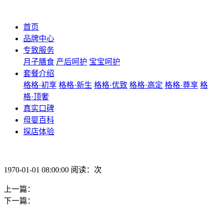
首页
品牌中心
专致服务
月子膳食
产后呵护
宝宝呵护
套餐介绍
格格·初享
格格·新生
格格·优致
格格·高定
格格·尊享
格
格·顶奢
真实口碑
母婴百科
探店体验
1970-01-01 08:00:00 阅读：次
上一篇：
下一篇：