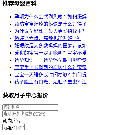
推荐母婴百科
孕期为什么会感到焦虑？如何缓解
预防宝宝湿疹的秘诀是什么？得了
为什么孕妈比一般人更爱招蚊虫？
做好这六点，高龄也能迎好“孕”
妊娠纹是大多数妈妈的噩梦，该如
爱爬的宝宝一定更聪明？宝宝不爱
备孕知识——备孕怀孕期间哪些饮
宝宝手上长倒刺的原因什么？宝宝
宝宝一天睡多长时间才够？如何提
孩子脸上有白斑，是肚子里虫？还
获取月子中心报价
意向房型：