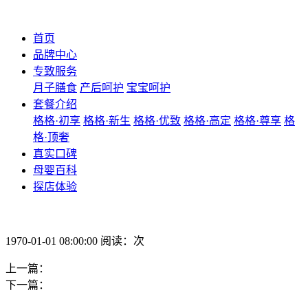
首页
品牌中心
专致服务
月子膳食
产后呵护
宝宝呵护
套餐介绍
格格·初享
格格·新生
格格·优致
格格·高定
格格·尊享
格
格·顶奢
真实口碑
母婴百科
探店体验
1970-01-01 08:00:00 阅读：次
上一篇：
下一篇：