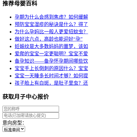
推荐母婴百科
孕期为什么会感到焦虑？如何缓解
预防宝宝湿疹的秘诀是什么？得了
为什么孕妈比一般人更爱招蚊虫？
做好这六点，高龄也能迎好“孕”
妊娠纹是大多数妈妈的噩梦，该如
爱爬的宝宝一定更聪明？宝宝不爱
备孕知识——备孕怀孕期间哪些饮
宝宝手上长倒刺的原因什么？宝宝
宝宝一天睡多长时间才够？如何提
孩子脸上有白斑，是肚子里虫？还
获取月子中心报价
意向房型：