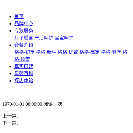
首页
品牌中心
专致服务
月子膳食
产后呵护
宝宝呵护
套餐介绍
格格·初享
格格·新生
格格·优致
格格·高定
格格·尊享
格
格·顶奢
真实口碑
母婴百科
探店体验
1970-01-01 08:00:00 阅读：次
上一篇：
下一篇：