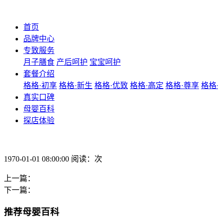
首页
品牌中心
专致服务
月子膳食
产后呵护
宝宝呵护
套餐介绍
格格·初享
格格·新生
格格·优致
格格·高定
格格·尊享
格格
真实口碑
母婴百科
探店体验
1970-01-01 08:00:00 阅读：次
上一篇：
下一篇：
推荐母婴百科