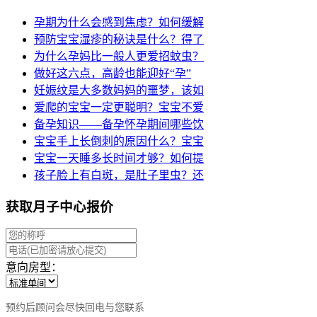
孕期为什么会感到焦虑？如何缓解
预防宝宝湿疹的秘诀是什么？得了
为什么孕妈比一般人更爱招蚊虫？
做好这六点，高龄也能迎好“孕”
妊娠纹是大多数妈妈的噩梦，该如
爱爬的宝宝一定更聪明？宝宝不爱
备孕知识——备孕怀孕期间哪些饮
宝宝手上长倒刺的原因什么？宝宝
宝宝一天睡多长时间才够？如何提
孩子脸上有白斑，是肚子里虫？还
获取月子中心报价
意向房型：
预约后顾问会尽快回电与您联系