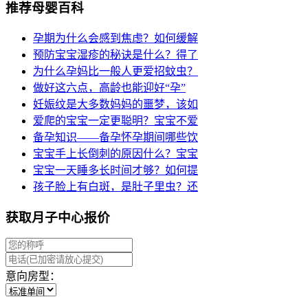
推荐母婴百科
孕期为什么会感到焦虑？如何缓解
预防宝宝湿疹的秘诀是什么？得了
为什么孕妈比一般人更爱招蚊虫？
做好这六点，高龄也能迎好“孕”
妊娠纹是大多数妈妈的噩梦，该如
爱爬的宝宝一定更聪明？宝宝不爱
备孕知识——备孕怀孕期间哪些饮
宝宝手上长倒刺的原因什么？宝宝
宝宝一天睡多长时间才够？如何提
孩子脸上有白斑，是肚子里虫？还
获取月子中心报价
意向房型：