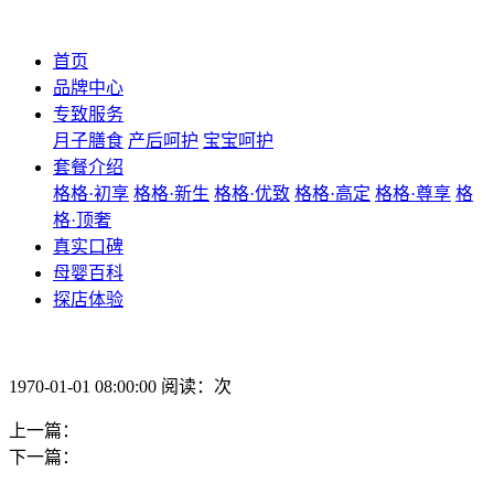
首页
品牌中心
专致服务
月子膳食
产后呵护
宝宝呵护
套餐介绍
格格·初享
格格·新生
格格·优致
格格·高定
格格·尊享
格
格·顶奢
真实口碑
母婴百科
探店体验
1970-01-01 08:00:00 阅读：次
上一篇：
下一篇：