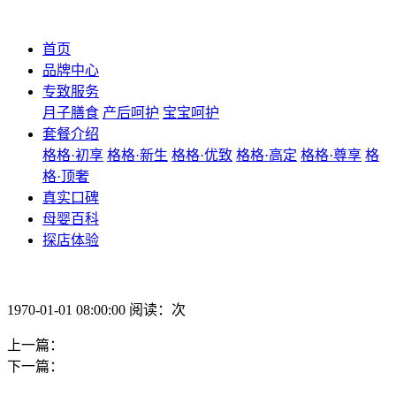
首页
品牌中心
专致服务
月子膳食
产后呵护
宝宝呵护
套餐介绍
格格·初享
格格·新生
格格·优致
格格·高定
格格·尊享
格
格·顶奢
真实口碑
母婴百科
探店体验
1970-01-01 08:00:00 阅读：次
上一篇：
下一篇：