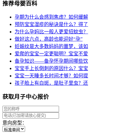
推荐母婴百科
孕期为什么会感到焦虑？如何缓解
预防宝宝湿疹的秘诀是什么？得了
为什么孕妈比一般人更爱招蚊虫？
做好这六点，高龄也能迎好“孕”
妊娠纹是大多数妈妈的噩梦，该如
爱爬的宝宝一定更聪明？宝宝不爱
备孕知识——备孕怀孕期间哪些饮
宝宝手上长倒刺的原因什么？宝宝
宝宝一天睡多长时间才够？如何提
孩子脸上有白斑，是肚子里虫？还
获取月子中心报价
意向房型：