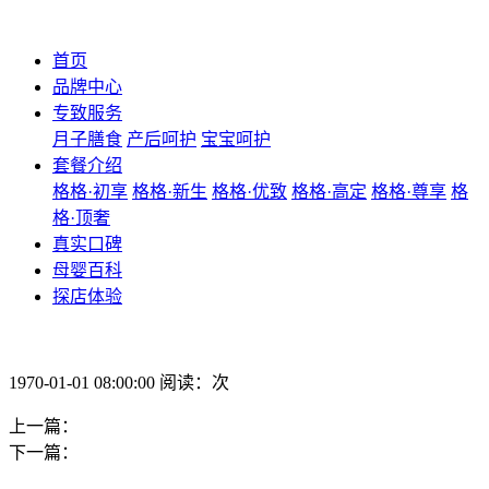
首页
品牌中心
专致服务
月子膳食
产后呵护
宝宝呵护
套餐介绍
格格·初享
格格·新生
格格·优致
格格·高定
格格·尊享
格
格·顶奢
真实口碑
母婴百科
探店体验
1970-01-01 08:00:00 阅读：次
上一篇：
下一篇：