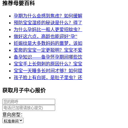
推荐母婴百科
孕期为什么会感到焦虑？如何缓解
预防宝宝湿疹的秘诀是什么？得了
为什么孕妈比一般人更爱招蚊虫？
做好这六点，高龄也能迎好“孕”
妊娠纹是大多数妈妈的噩梦，该如
爱爬的宝宝一定更聪明？宝宝不爱
备孕知识——备孕怀孕期间哪些饮
宝宝手上长倒刺的原因什么？宝宝
宝宝一天睡多长时间才够？如何提
孩子脸上有白斑，是肚子里虫？还
获取月子中心报价
意向房型：