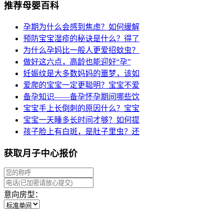
推荐母婴百科
孕期为什么会感到焦虑？如何缓解
预防宝宝湿疹的秘诀是什么？得了
为什么孕妈比一般人更爱招蚊虫？
做好这六点，高龄也能迎好“孕”
妊娠纹是大多数妈妈的噩梦，该如
爱爬的宝宝一定更聪明？宝宝不爱
备孕知识——备孕怀孕期间哪些饮
宝宝手上长倒刺的原因什么？宝宝
宝宝一天睡多长时间才够？如何提
孩子脸上有白斑，是肚子里虫？还
获取月子中心报价
意向房型：