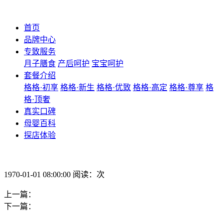
首页
品牌中心
专致服务
月子膳食
产后呵护
宝宝呵护
套餐介绍
格格·初享
格格·新生
格格·优致
格格·高定
格格·尊享
格
格·顶奢
真实口碑
母婴百科
探店体验
1970-01-01 08:00:00 阅读：次
上一篇：
下一篇：