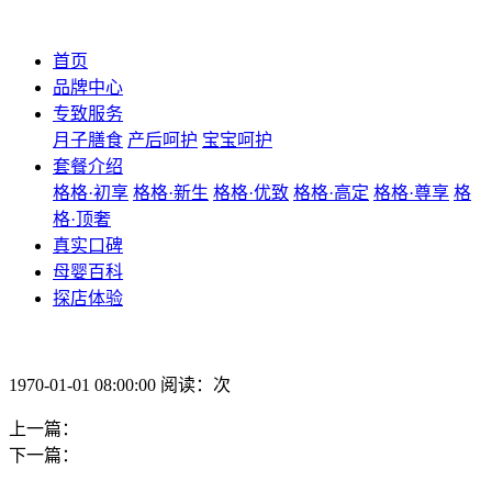
首页
品牌中心
专致服务
月子膳食
产后呵护
宝宝呵护
套餐介绍
格格·初享
格格·新生
格格·优致
格格·高定
格格·尊享
格
格·顶奢
真实口碑
母婴百科
探店体验
1970-01-01 08:00:00 阅读：次
上一篇：
下一篇：