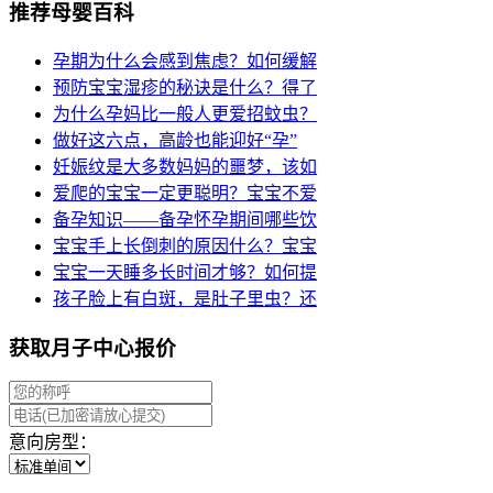
推荐母婴百科
孕期为什么会感到焦虑？如何缓解
预防宝宝湿疹的秘诀是什么？得了
为什么孕妈比一般人更爱招蚊虫？
做好这六点，高龄也能迎好“孕”
妊娠纹是大多数妈妈的噩梦，该如
爱爬的宝宝一定更聪明？宝宝不爱
备孕知识——备孕怀孕期间哪些饮
宝宝手上长倒刺的原因什么？宝宝
宝宝一天睡多长时间才够？如何提
孩子脸上有白斑，是肚子里虫？还
获取月子中心报价
意向房型：