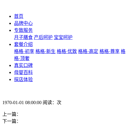
首页
品牌中心
专致服务
月子膳食
产后呵护
宝宝呵护
套餐介绍
格格·初享
格格·新生
格格·优致
格格·高定
格格·尊享
格
格·顶奢
真实口碑
母婴百科
探店体验
1970-01-01 08:00:00 阅读：次
上一篇：
下一篇：