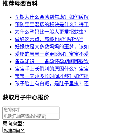
推荐母婴百科
孕期为什么会感到焦虑？如何缓解
预防宝宝湿疹的秘诀是什么？得了
为什么孕妈比一般人更爱招蚊虫？
做好这六点，高龄也能迎好“孕”
妊娠纹是大多数妈妈的噩梦，该如
爱爬的宝宝一定更聪明？宝宝不爱
备孕知识——备孕怀孕期间哪些饮
宝宝手上长倒刺的原因什么？宝宝
宝宝一天睡多长时间才够？如何提
孩子脸上有白斑，是肚子里虫？还
获取月子中心报价
意向房型：