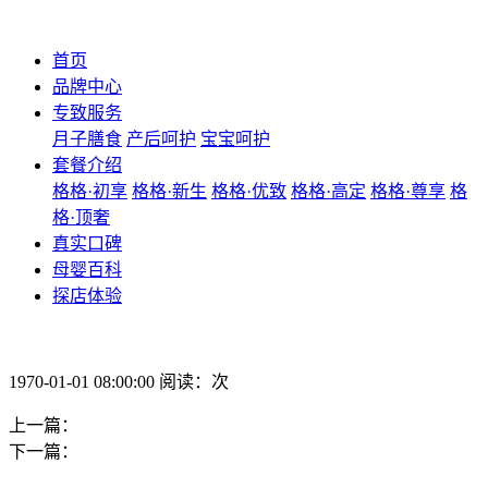
首页
品牌中心
专致服务
月子膳食
产后呵护
宝宝呵护
套餐介绍
格格·初享
格格·新生
格格·优致
格格·高定
格格·尊享
格
格·顶奢
真实口碑
母婴百科
探店体验
1970-01-01 08:00:00 阅读：次
上一篇：
下一篇：