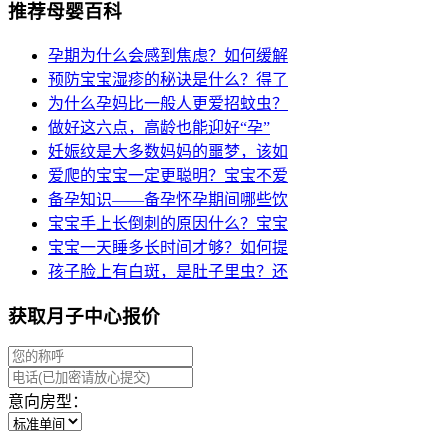
推荐母婴百科
孕期为什么会感到焦虑？如何缓解
预防宝宝湿疹的秘诀是什么？得了
为什么孕妈比一般人更爱招蚊虫？
做好这六点，高龄也能迎好“孕”
妊娠纹是大多数妈妈的噩梦，该如
爱爬的宝宝一定更聪明？宝宝不爱
备孕知识——备孕怀孕期间哪些饮
宝宝手上长倒刺的原因什么？宝宝
宝宝一天睡多长时间才够？如何提
孩子脸上有白斑，是肚子里虫？还
获取月子中心报价
意向房型：