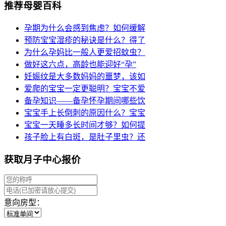
推荐母婴百科
孕期为什么会感到焦虑？如何缓解
预防宝宝湿疹的秘诀是什么？得了
为什么孕妈比一般人更爱招蚊虫？
做好这六点，高龄也能迎好“孕”
妊娠纹是大多数妈妈的噩梦，该如
爱爬的宝宝一定更聪明？宝宝不爱
备孕知识——备孕怀孕期间哪些饮
宝宝手上长倒刺的原因什么？宝宝
宝宝一天睡多长时间才够？如何提
孩子脸上有白斑，是肚子里虫？还
获取月子中心报价
意向房型：