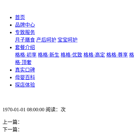
首页
品牌中心
专致服务
月子膳食
产后呵护
宝宝呵护
套餐介绍
格格·初享
格格·新生
格格·优致
格格·高定
格格·尊享
格
格·顶奢
真实口碑
母婴百科
探店体验
1970-01-01 08:00:00 阅读：次
上一篇：
下一篇：