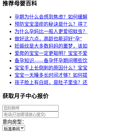
推荐母婴百科
孕期为什么会感到焦虑？如何缓解
预防宝宝湿疹的秘诀是什么？得了
为什么孕妈比一般人更爱招蚊虫？
做好这六点，高龄也能迎好“孕”
妊娠纹是大多数妈妈的噩梦，该如
爱爬的宝宝一定更聪明？宝宝不爱
备孕知识——备孕怀孕期间哪些饮
宝宝手上长倒刺的原因什么？宝宝
宝宝一天睡多长时间才够？如何提
孩子脸上有白斑，是肚子里虫？还
获取月子中心报价
意向房型：