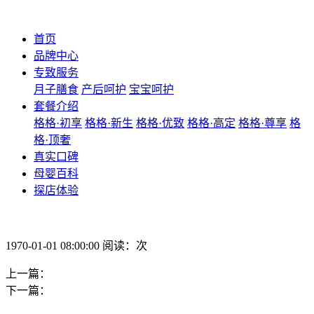
首页
品牌中心
专致服务
月子膳食
产后呵护
宝宝呵护
套餐介绍
格格·初享
格格·新生
格格·优致
格格·高定
格格·尊享
格
格·顶奢
真实口碑
母婴百科
探店体验
1970-01-01 08:00:00 阅读：次
上一篇：
下一篇：