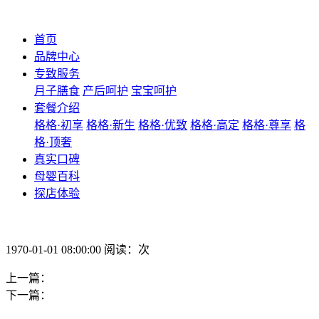
首页
品牌中心
专致服务
月子膳食
产后呵护
宝宝呵护
套餐介绍
格格·初享
格格·新生
格格·优致
格格·高定
格格·尊享
格
格·顶奢
真实口碑
母婴百科
探店体验
1970-01-01 08:00:00 阅读：次
上一篇：
下一篇：