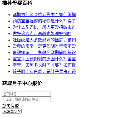
推荐母婴百科
孕期为什么会感到焦虑？如何缓解
预防宝宝湿疹的秘诀是什么？得了
为什么孕妈比一般人更爱招蚊虫？
做好这六点，高龄也能迎好“孕”
妊娠纹是大多数妈妈的噩梦，该如
爱爬的宝宝一定更聪明？宝宝不爱
备孕知识——备孕怀孕期间哪些饮
宝宝手上长倒刺的原因什么？宝宝
宝宝一天睡多长时间才够？如何提
孩子脸上有白斑，是肚子里虫？还
获取月子中心报价
意向房型：