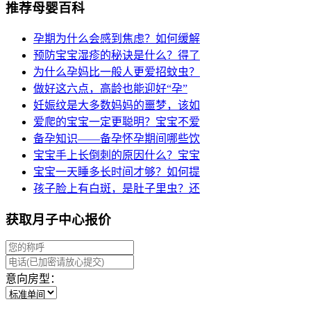
推荐母婴百科
孕期为什么会感到焦虑？如何缓解
预防宝宝湿疹的秘诀是什么？得了
为什么孕妈比一般人更爱招蚊虫？
做好这六点，高龄也能迎好“孕”
妊娠纹是大多数妈妈的噩梦，该如
爱爬的宝宝一定更聪明？宝宝不爱
备孕知识——备孕怀孕期间哪些饮
宝宝手上长倒刺的原因什么？宝宝
宝宝一天睡多长时间才够？如何提
孩子脸上有白斑，是肚子里虫？还
获取月子中心报价
意向房型：