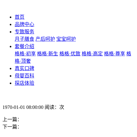
首页
品牌中心
专致服务
月子膳食
产后呵护
宝宝呵护
套餐介绍
格格·初享
格格·新生
格格·优致
格格·高定
格格·尊享
格
格·顶奢
真实口碑
母婴百科
探店体验
1970-01-01 08:00:00 阅读：次
上一篇：
下一篇：