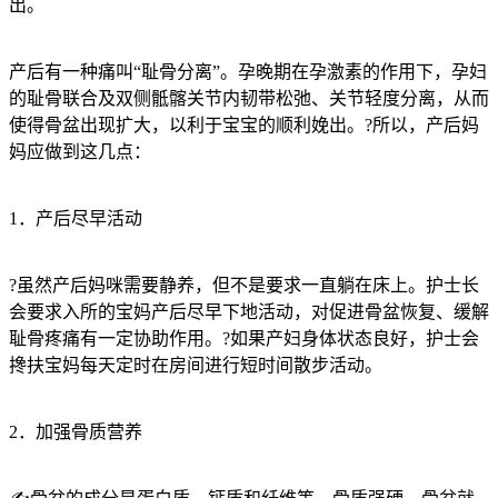
出。
产后有一种痛叫“耻骨分离”。孕晚期在孕激素的作用下，孕妇
的耻骨联合及双侧骶髂关节内韧带松弛、关节轻度分离，从而
使得骨盆出现扩大，以利于宝宝的顺利娩出。?所以，产后妈
妈应做到这几点：
1．产后尽早活动
?虽然产后妈咪需要静养，但不是要求一直躺在床上。护士长
会要求入所的宝妈产后尽早下地活动，对促进骨盆恢复、缓解
耻骨疼痛有一定协助作用。?如果产妇身体状态良好，护士会
搀扶宝妈每天定时在房间进行短时间散步活动。
2．加强骨质营养