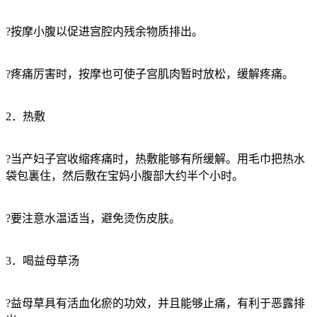
?按摩小腹以促进宫腔内残余物质排出。
?疼痛厉害时，按摩也可使子宫肌肉暂时放松，缓解疼痛。
2．热敷
?当产妇子宫收缩疼痛时，热敷能够有所缓解。用毛巾把热水
袋包裏住，然后敷在宝妈小腹部大约半个小时。
?要注意水温适当，避免烫伤皮肤。
3．喝益母草汤
?益母草具有活血化瘀的功效，并且能够止痛，有利于恶露排