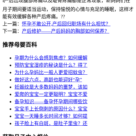
❗️产后出现腹部疼痛以及耻骨疼痛都是正常现象，新妈妈们在
月子期间要适当运动，保持愉悦的心情与充足的睡眠，这样才
能有效缓解各种产后疼痛。??
上一篇：
怀孕不敢公开,产后回归职场有什么担忧？
下一篇：
产后修护——产后妈妈的胸部如何保养？
推荐母婴百科
孕期为什么会感到焦虑？如何缓解
预防宝宝湿疹的秘诀是什么？得了
为什么孕妈比一般人更爱招蚊虫？
做好这六点，高龄也能迎好“孕”
妊娠纹是大多数妈妈的噩梦，该如
爱爬的宝宝一定更聪明？宝宝不爱
备孕知识——备孕怀孕期间哪些饮
宝宝手上长倒刺的原因什么？宝宝
宝宝一天睡多长时间才够？如何提
孩子脸上有白斑，是肚子里虫？还