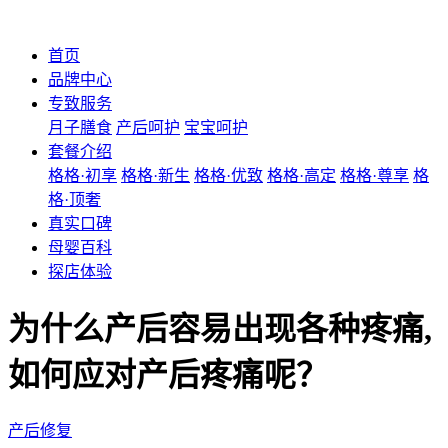
首页
品牌中心
专致服务
月子膳食
产后呵护
宝宝呵护
套餐介绍
格格·初享
格格·新生
格格·优致
格格·高定
格格·尊享
格
格·顶奢
真实口碑
母婴百科
探店体验
为什么产后容易出现各种疼痛,
如何应对产后疼痛呢？
产后修复