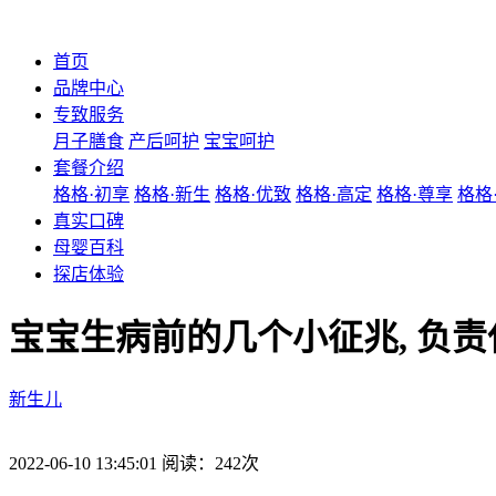
首页
品牌中心
专致服务
月子膳食
产后呵护
宝宝呵护
套餐介绍
格格·初享
格格·新生
格格·优致
格格·高定
格格·尊享
格格
真实口碑
母婴百科
探店体验
宝宝生病前的几个小征兆, 负
新生儿
2022-06-10 13:45:01 阅读：242次