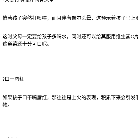
倘若孩子突然打喷嚏，而且伴有偶尔头晕，这预示着孩子马上
这时父母一定要给孩子多喝水，同时还可以给其服用维生素C
这道菜还十分可口呢。
·
?口干唇红
如果孩子口干嘴唇红，那往往是上火的表现，积累下来会引发
物。
·