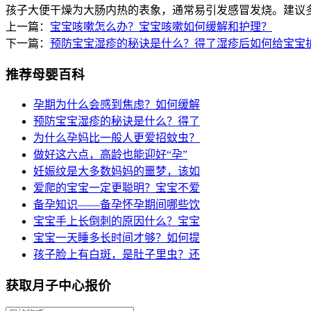
孩子大便干燥为大肠内热的表象，通常易引发感冒发烧。建议
上一篇：
宝宝咳嗽怎么办？宝宝咳嗽如何缓解和护理？
下一篇：
预防宝宝湿疹的秘诀是什么？得了湿疹后如何给宝宝
推荐母婴百科
孕期为什么会感到焦虑？如何缓解
预防宝宝湿疹的秘诀是什么？得了
为什么孕妈比一般人更爱招蚊虫？
做好这六点，高龄也能迎好“孕”
妊娠纹是大多数妈妈的噩梦，该如
爱爬的宝宝一定更聪明？宝宝不爱
备孕知识——备孕怀孕期间哪些饮
宝宝手上长倒刺的原因什么？宝宝
宝宝一天睡多长时间才够？如何提
孩子脸上有白斑，是肚子里虫？还
获取月子中心报价