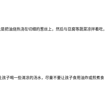
法是把油烧热浇在切细的葱丝上，然后与豆腐等蔬菜凉拌着吃，
让孩子喝一些清凉的汤水，尽量不要让孩子食用油炸或煎煮食