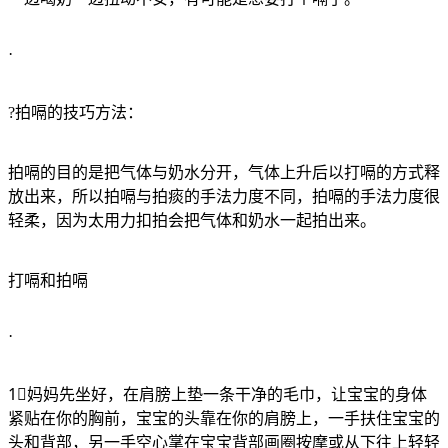
·
?拍嗝的技巧方法：
拍嗝的目的是把气体与奶水分开，气体上升后以打嗝的方式释
放出来，所以拍嗝与拍痰的手法力度不同，拍嗝的手法力度很
轻柔，因为太用力扣拍会把气体和奶水一起拍出来。
打嗝和拍嗝
·
1⃣️妈妈先坐好，在肩膀上垫一条干净的毛巾，让宝宝的身体
紧贴在你的胸前，宝宝的头靠在你的肩膀上，一手扶住宝宝的
头和背部，另一手空心掌在宝宝背部画圈按摩或从下往上轻轻