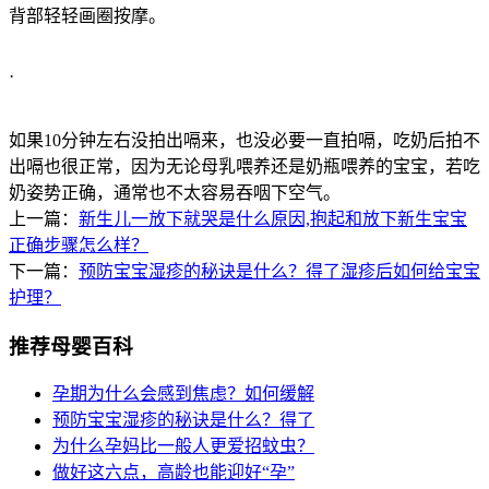
背部轻轻画圈按摩。
·
如果10分钟左右没拍出嗝来，也没必要一直拍嗝，吃奶后拍不
出嗝也很正常，因为无论母乳喂养还是奶瓶喂养的宝宝，若吃
奶姿势正确，通常也不太容易吞咽下空气。
上一篇：
新生儿一放下就哭是什么原因,抱起和放下新生宝宝
正确步骤怎么样？
下一篇：
预防宝宝湿疹的秘诀是什么？得了湿疹后如何给宝宝
护理？
推荐母婴百科
孕期为什么会感到焦虑？如何缓解
预防宝宝湿疹的秘诀是什么？得了
为什么孕妈比一般人更爱招蚊虫？
做好这六点，高龄也能迎好“孕”