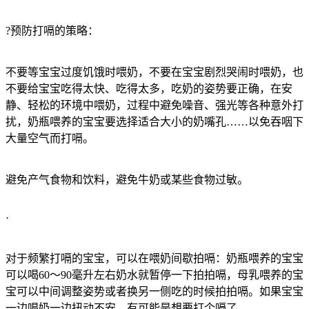
?预防打嗝的策略：
不要等宝宝过度饥饿时喂奶，不要在宝宝剧烈哭闹时喂奶，也
不要给宝宝吃得太快、吃得太多，吃奶的姿势要正确，在安
静、轻松的环境中喂奶，过程中避免噪音、强光等各种意外打
扰，奶瓶喂养的宝宝要选择适合大小的奶嘴孔……以免吞咽下
大量空气而打嗝。
避免产气食物和饮料，避免牛奶或某些食物过敏。
·
对于频繁打嗝的宝宝，可以在喂奶间歇拍嗝：奶瓶喂养的宝宝
可以喝60～90毫升左右奶水就暂停一下拍拍嗝，母乳喂养的宝
宝可以中间调整姿势或者换另一侧吃的时候拍拍嗝。如果宝宝
一边喝奶一边扭动不安，有可能是想要打个嗝了。