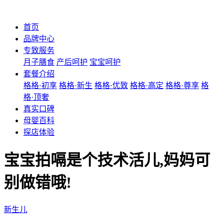
首页
品牌中心
专致服务
月子膳食
产后呵护
宝宝呵护
套餐介绍
格格·初享
格格·新生
格格·优致
格格·高定
格格·尊享
格
格·顶奢
真实口碑
母婴百科
探店体验
宝宝拍嗝是个技术活儿,妈妈可
别做错哦!
新生儿