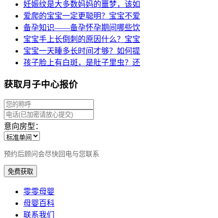
妊娠纹是大多数妈妈的噩梦，该如
爱爬的宝宝一定更聪明？宝宝不爱
备孕知识——备孕怀孕期间哪些饮
宝宝手上长倒刺的原因什么？宝宝
宝宝一天睡多长时间才够？如何提
孩子脸上有白斑，是肚子里虫？还
获取月子中心报价
意向房型：
预约后顾问会尽快回电与您联系
免费获取
零零母婴
母婴百科
联系我们