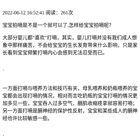
2022-06-12 16:52:41 阅读：261次
宝宝拍嗝是不是一个就可以了,怎样给宝宝拍嗝呢？
大部分婴儿都“喜欢”打嗝，其实，婴儿打嗝并没有我们成人想
象中那样痛苦，不会给宝宝的生长发育带来什么影响，只是家
长看到宝宝频繁打嗝内心会感到无法忍受而已。
·
一方面打嗝与喂养方法和技巧有关，母乳喂养和奶瓶喂养的宝
宝都会出现打嗝的情况，相对而言吃奶瓶的宝宝打嗝的情况更
加多见一些，宝宝吞入过多空气，膈肌收缩痉挛就容易打嗝；
另一方面打嗝是膈神经的保护性反射，宝宝和某些成人的膈神
经也许比较敏感一些。
·