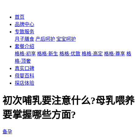
首页
品牌中心
专致服务
月子膳食
产后呵护
宝宝呵护
套餐介绍
格格·初享
格格·新生
格格·优致
格格·高定
格格·尊享
格
格·顶奢
真实口碑
母婴百科
探店体验
初次哺乳要注意什么?母乳喂养
要掌握哪些方面?
备孕