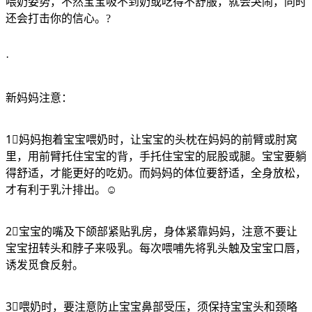
喂奶姿势，不然宝宝吸不到奶或吃得不舒服，就会哭闹，同时
还会打击你的信心。?
·
新妈妈注意：
1⃣妈妈抱着宝宝喂奶时，让宝宝的头枕在妈妈的前臂或肘窝
里，用前臂托住宝宝的背，手托住宝宝的屁股或腿。宝宝要躺
得舒适，才能更好的吃奶。而妈妈的体位要舒适，全身放松，
才有利于乳汁排出。☺️
2⃣宝宝的嘴及下颌部紧贴乳房，身体紧靠妈妈，注意不要让
宝宝扭转头和脖子来吸乳。每次喂哺先将乳头触及宝宝口唇，
诱发觅食反射。
3⃣喂奶时，要注意防止宝宝鼻部受压，须保持宝宝头和颈略