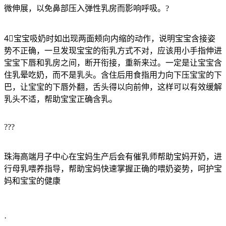
微伸展，以免鼻部压入弹性乳房而影响呼吸。?
4⃣宝宝吸奶时如出现两面颊向内缩的动作，说明宝宝含接姿
势不正确，一旦发现宝宝的衔乳方式不对，应该用小手指伸进
宝宝下唇和乳房之间，断开衔接，重新来过。一定是让宝宝含
住乳晕吃奶，而不是乳头。含住后用食指用力向下压宝宝的下
巴，让宝宝的下唇外翻，舌头得以向前伸，这样可以有效缓解
乳头不适，帮助宝宝正确含乳。
???
珠海高端月子中心在宝妈生产后会有催乳师帮助宝妈开奶，进
行母乳喂养指导，帮助宝妈快速掌握正确的喂奶姿势，呵护宝
妈和宝宝的健康
·