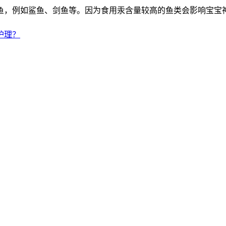
鱼，例如鲨鱼、剑鱼等。因为食用汞含量较高的鱼类会影响宝宝
护理？