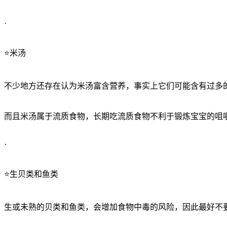
·
⭐️米汤
不少地方还存在认为米汤富含营养，事实上它们可能含有过多
而且米汤属于流质食物，长期吃流质食物不利于锻炼宝宝的咀
·
⭐️生贝类和鱼类
生或未熟的贝类和鱼类，会增加食物中毒的风险，因此最好不