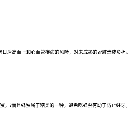
宝日后高血压和心血管疾病的风险，对未成熟的肾脏造成负担。
蜜。?而且蜂蜜属于糖类的一种，避免吃蜂蜜有助于防止蛀牙。