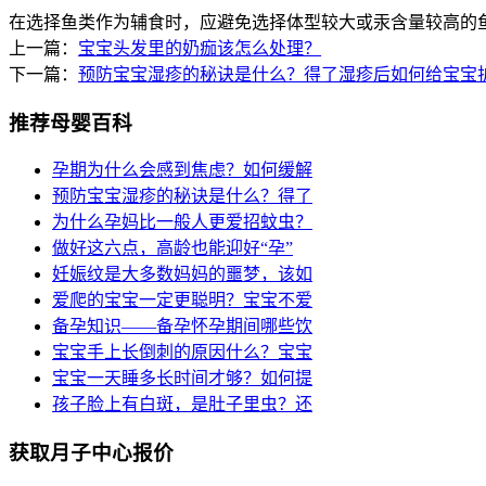
在选择鱼类作为辅食时，应避免选择体型较大或汞含量较高的
上一篇：
宝宝头发里的奶痂该怎么处理？
下一篇：
预防宝宝湿疹的秘诀是什么？得了湿疹后如何给宝宝
推荐母婴百科
孕期为什么会感到焦虑？如何缓解
预防宝宝湿疹的秘诀是什么？得了
为什么孕妈比一般人更爱招蚊虫？
做好这六点，高龄也能迎好“孕”
妊娠纹是大多数妈妈的噩梦，该如
爱爬的宝宝一定更聪明？宝宝不爱
备孕知识——备孕怀孕期间哪些饮
宝宝手上长倒刺的原因什么？宝宝
宝宝一天睡多长时间才够？如何提
孩子脸上有白斑，是肚子里虫？还
获取月子中心报价