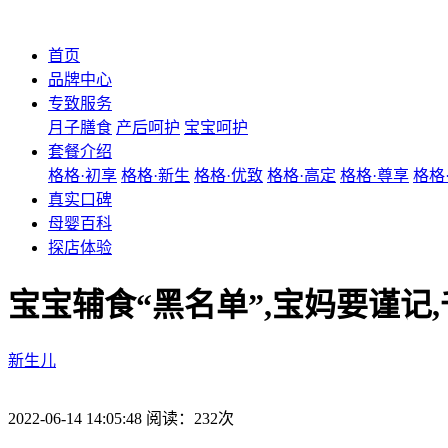
首页
品牌中心
专致服务
月子膳食
产后呵护
宝宝呵护
套餐介绍
格格·初享
格格·新生
格格·优致
格格·高定
格格·尊享
格格
真实口碑
母婴百科
探店体验
宝宝辅食“黑名单”,宝妈要谨记
新生儿
2022-06-14 14:05:48 阅读：232次