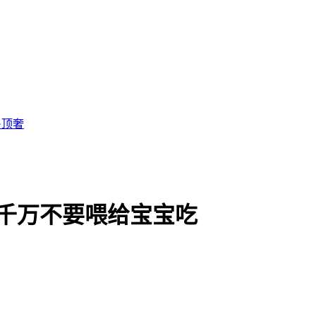
·顶奢
,千万不要喂给宝宝吃