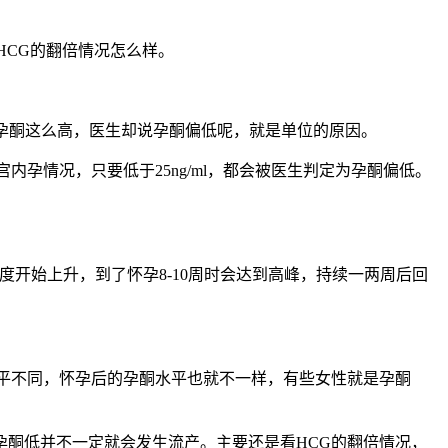
HCG的翻倍情况怎么样。
为什么我的孕酮这么高，医生却说孕酮偏低呢，就是单位的原因。
好的宫内孕情况，只要低于25ng/ml，都会被医生判定为孕酮偏低。
速度开始上升，到了怀孕8-10周时会达到高峰，持续一两周后回
平不同，怀孕后的孕酮水平也就不一样，有些女性就是孕酮
酮低并不一定就会发生流产。主要还是看HCG的翻倍情况，