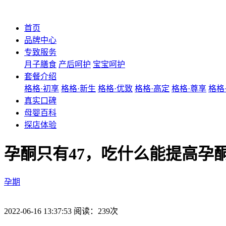
首页
品牌中心
专致服务
月子膳食
产后呵护
宝宝呵护
套餐介绍
格格·初享
格格·新生
格格·优致
格格·高定
格格·尊享
格格
真实口碑
母婴百科
探店体验
孕酮只有47，吃什么能提高孕
孕期
2022-06-16 13:37:53 阅读：239次