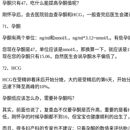
孕酮只有47，吃什么能提高孕酮值呢？
刚怀孕后，会去医院验血查孕酮和HCG，一般查完后医生会建
?1、孕酮
孕酮有两个单位：ng/ml和nmol/L，ng/ml*3.12=
您现在孕酮是47，单位应该是nmol/L，那换算一下，就应该是15
现在您的孕酮只有15.06，自然医生会说孕酮水平偏低了。
?2、HCG
HCG在受精卵着床后开始分娩，大约是受精后的第6天，开始分泌
迅速下降至高峰的10%。
孕酮低应该怎么办，需要补孕酮吗？
其实，前面也说了，复查血不仅要孕酮是否升高，重要的是看
低，刚怀孕的时候孕酮都不到10，但宝宝也健康顺利的出生了
而且，很多妇产科的专家也不建议：只看孕酮的数值来评估胎