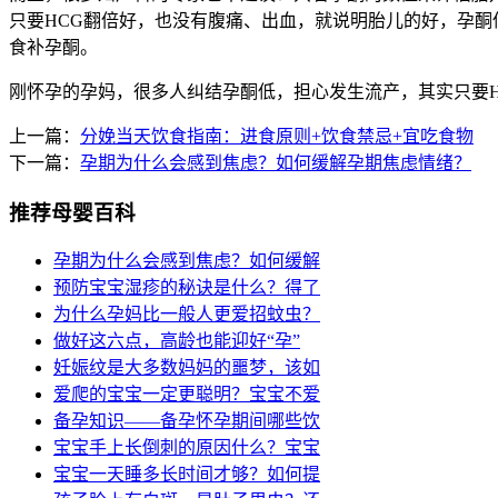
只要HCG翻倍好，也没有腹痛、出血，就说明胎儿的好，孕
食补孕酮。
刚怀孕的孕妈，很多人纠结孕酮低，担心发生流产，其实只要
上一篇：
分娩当天饮食指南：进食原则+饮食禁忌+宜吃食物
下一篇：
孕期为什么会感到焦虑？如何缓解孕期焦虑情绪？
推荐母婴百科
孕期为什么会感到焦虑？如何缓解
预防宝宝湿疹的秘诀是什么？得了
为什么孕妈比一般人更爱招蚊虫？
做好这六点，高龄也能迎好“孕”
妊娠纹是大多数妈妈的噩梦，该如
爱爬的宝宝一定更聪明？宝宝不爱
备孕知识——备孕怀孕期间哪些饮
宝宝手上长倒刺的原因什么？宝宝
宝宝一天睡多长时间才够？如何提