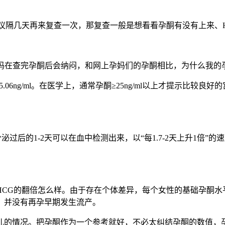
议隔几天再来复查一次，那复查一般是想看看孕酮有没有上来、
nmol/L。有些孕妈在查完孕酮后会纳闷，和网上孕妈们的孕酮相比，
.06ng/ml。在医学上，通常孕酮≥25ng/ml以上才提示比较良
过后的1-2天可以在血中检测出来，以“每1.7-2天上升1倍”的
HCG的翻倍怎么样。由于存在个体差异，每个女性的基础孕酮水
，并没有再孕早期发生流产。
儿的情况。把孕酮作为一个参考就好，不必太纠结孕酮的数值，孕