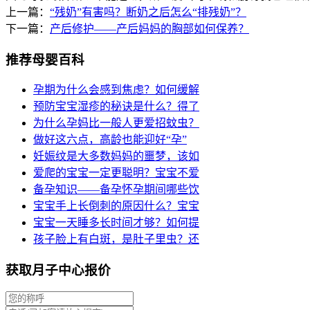
上一篇：
“残奶”有害吗？断奶之后怎么“排残奶”？
下一篇：
产后修护——产后妈妈的胸部如何保养？
推荐母婴百科
孕期为什么会感到焦虑？如何缓解
预防宝宝湿疹的秘诀是什么？得了
为什么孕妈比一般人更爱招蚊虫？
做好这六点，高龄也能迎好“孕”
妊娠纹是大多数妈妈的噩梦，该如
爱爬的宝宝一定更聪明？宝宝不爱
备孕知识——备孕怀孕期间哪些饮
宝宝手上长倒刺的原因什么？宝宝
宝宝一天睡多长时间才够？如何提
孩子脸上有白斑，是肚子里虫？还
获取月子中心报价