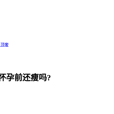
·顶奢
怀孕前还瘦吗?