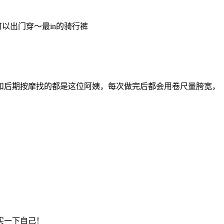
以出门穿～最in的骑行裤
和后期按摩找的都是这位阿姨，每次做完后都会用卷尺量胯宽，
实一下自己！