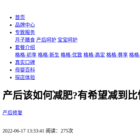
首页
品牌中心
专致服务
月子膳食
产后呵护
宝宝呵护
套餐介绍
格格·初享
格格·新生
格格·优致
格格·高定
格格·尊享
格格
真实口碑
母婴百科
探店体验
产后该如何减肥?有希望减到比
产后修复
2022-06-17 13:33:41 阅读：275次