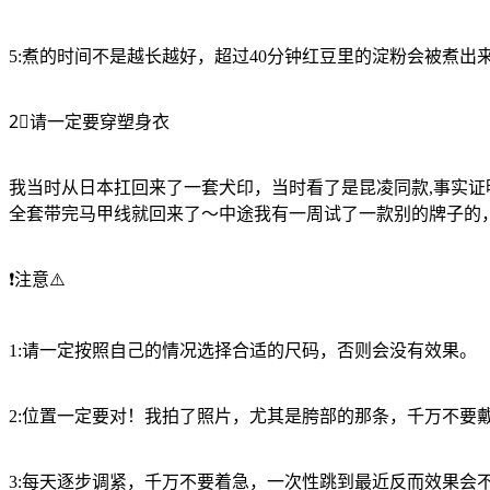
5:煮的时间不是越长越好，超过40分钟红豆里的淀粉会被煮出
2⃣️请一定要穿塑身衣
我当时从日本扛回来了一套犬印，当时看了是昆凌同款,事实
全套带完马甲线就回来了～中途我有一周试了一款别的牌子的
❗️注意⚠️
1:请一定按照自己的情况选择合适的尺码，否则会没有效果。
2:位置一定要对！我拍了照片，尤其是胯部的那条，千万不要
3:每天逐步调紧，千万不要着急，一次性跳到最近反而效果会