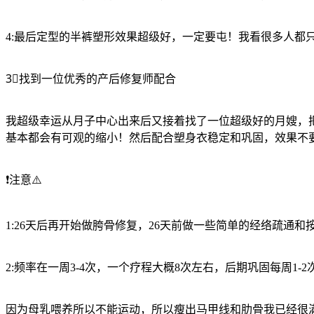
4:最后定型的半裤塑形效果超级好，一定要屯！我看很多人都
3⃣️找到一位优秀的产后修复师配合
我超级幸运从月子中心出来后又接着找了一位超级好的月嫂，
基本都会有可观的缩小！然后配合塑身衣稳定和巩固，效果不
❗️注意⚠️
1:26天后再开始做胯骨修复，26天前做一些简单的经络疏通和
2:频率在一周3-4次，一个疗程大概8次左右，后期巩固每周1-
因为母乳喂养所以不能运动，所以瘦出马甲线和肋骨我已经很