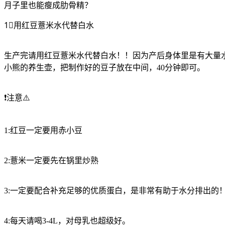
月子里也能瘦成肋骨精？
1⃣️用红豆薏米水代替白水
生产完请用红豆薏米水代替白水！！因为产后身体里是有大量
小熊的养生壶，把制作好的豆子放在中间，40分钟即可。
❗️注意⚠️
1:红豆一定要用赤小豆
2:薏米一定要先在锅里炒熟
3:一定要配合补充足够的优质蛋白，是非常有助于水分排出的
4:每天请喝3-4L，对母乳也超级好。