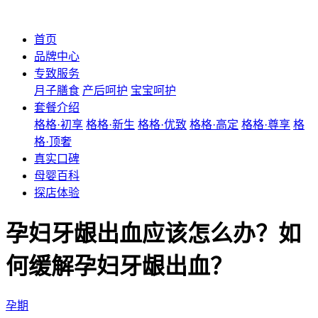
首页
品牌中心
专致服务
月子膳食
产后呵护
宝宝呵护
套餐介绍
格格·初享
格格·新生
格格·优致
格格·高定
格格·尊享
格
格·顶奢
真实口碑
母婴百科
探店体验
孕妇牙龈出血应该怎么办？如
何缓解孕妇牙龈出血？
孕期