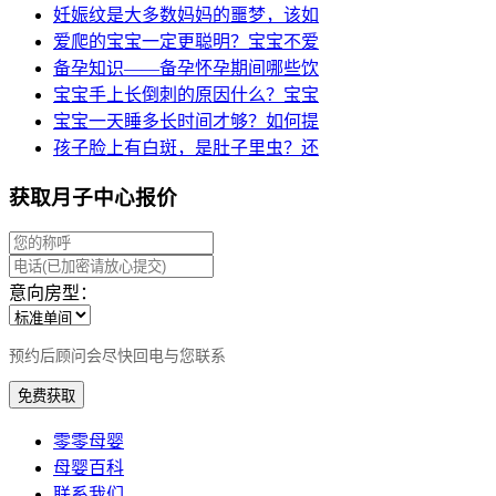
妊娠纹是大多数妈妈的噩梦，该如
爱爬的宝宝一定更聪明？宝宝不爱
备孕知识——备孕怀孕期间哪些饮
宝宝手上长倒刺的原因什么？宝宝
宝宝一天睡多长时间才够？如何提
孩子脸上有白斑，是肚子里虫？还
获取月子中心报价
意向房型：
预约后顾问会尽快回电与您联系
免费获取
零零母婴
母婴百科
联系我们