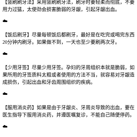
【竖刷刷牙法】采用竖刷刷牙法，刷牙时要轻柔而彻底，不要
用力过猛，太使劲会损害脆弱的牙龈，引起牙龈出血。
☁️
【饭后刷牙】尽量每顿饭后都刷牙，最好是在吃完或喝完东西
20分钟内刷牙。如果做不到，一天也至少要刷两次牙。
☁️
【少用牙签】尽量少用牙签。孕妇的牙周组织本就是脆弱，如
果所用的牙签质料太粗或者使用的方法不当，就容易对牙龈造
成损伤，引起出血和牙齿周围组织的疾病。
☁️
【服用消炎药】如果是由于牙龈炎、牙周炎导致的出血，要在
医生指导下服用消炎药，并遵医嘱复诊，不能自己随便停药。
☁️