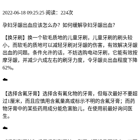
2022-06-18 09:25:25 阅读：224次
孕妇牙龈出血应该怎么办？如何缓解孕妇牙龈出血？
【换牙刷】换一个软毛质地的儿童牙刷，儿童牙刷的刷头较
小，而软毛的质地可以减轻牙刷对牙龈的伤害，有效解决牙龈
出血的问题。条件允许的话，不妨选购电动牙刷，它能有效按
摩牙龈，并减少六成左右的刷牙力度，令牙龈炎出血程度下降
62%。
☁️
【选择含氟牙膏】选择含有氟化物的牙膏，但每次最好不要超
过1厘米，而且应慎用含氟量高或标示不明的含氟牙膏；而药
物牙膏中的某些药用成分能危害胎儿，在使用前最好询问医
生。
☁️