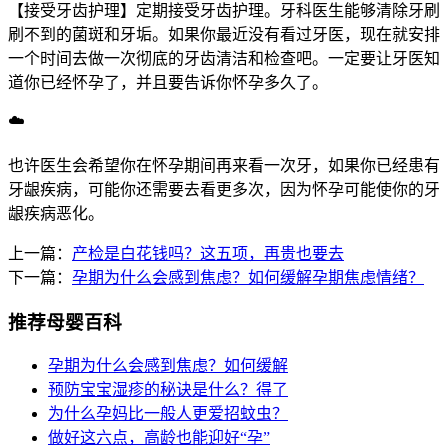
【接受牙齿护理】定期接受牙齿护理。牙科医生能够清除牙刷
刷不到的菌斑和牙垢。如果你最近没有看过牙医，现在就安排
一个时间去做一次彻底的牙齿清洁和检查吧。一定要让牙医知
道你已经怀孕了，并且要告诉你怀孕多久了。
☁️
也许医生会希望你在怀孕期间再来看一次牙，如果你已经患有
牙龈疾病，可能你还需要去看更多次，因为怀孕可能使你的牙
龈疾病恶化。
上一篇：
产检是白花钱吗？这五项，再贵也要去
下一篇：
孕期为什么会感到焦虑？如何缓解孕期焦虑情绪？
推荐母婴百科
孕期为什么会感到焦虑？如何缓解
预防宝宝湿疹的秘诀是什么？得了
为什么孕妈比一般人更爱招蚊虫？
做好这六点，高龄也能迎好“孕”