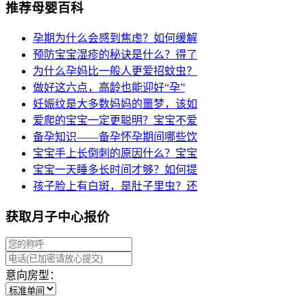
推荐母婴百科
孕期为什么会感到焦虑？如何缓解
预防宝宝湿疹的秘诀是什么？得了
为什么孕妈比一般人更爱招蚊虫？
做好这六点，高龄也能迎好“孕”
妊娠纹是大多数妈妈的噩梦，该如
爱爬的宝宝一定更聪明？宝宝不爱
备孕知识——备孕怀孕期间哪些饮
宝宝手上长倒刺的原因什么？宝宝
宝宝一天睡多长时间才够？如何提
孩子脸上有白斑，是肚子里虫？还
获取月子中心报价
意向房型：