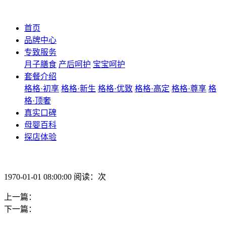
首页
品牌中心
专致服务
月子膳食
产后呵护
宝宝呵护
套餐介绍
格格·初享
格格·新生
格格·优致
格格·高定
格格·尊享
格
格·顶奢
真实口碑
母婴百科
探店体验
1970-01-01 08:00:00 阅读：次
上一篇：
下一篇：