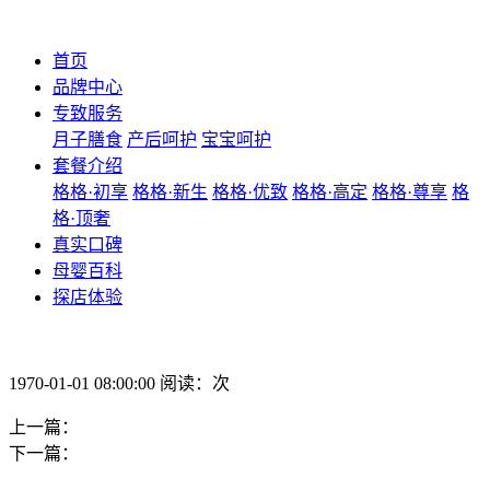
首页
品牌中心
专致服务
月子膳食
产后呵护
宝宝呵护
套餐介绍
格格·初享
格格·新生
格格·优致
格格·高定
格格·尊享
格
格·顶奢
真实口碑
母婴百科
探店体验
1970-01-01 08:00:00 阅读：次
上一篇：
下一篇：