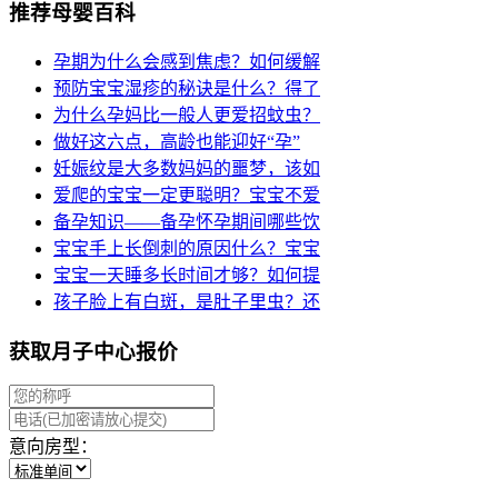
推荐母婴百科
孕期为什么会感到焦虑？如何缓解
预防宝宝湿疹的秘诀是什么？得了
为什么孕妈比一般人更爱招蚊虫？
做好这六点，高龄也能迎好“孕”
妊娠纹是大多数妈妈的噩梦，该如
爱爬的宝宝一定更聪明？宝宝不爱
备孕知识——备孕怀孕期间哪些饮
宝宝手上长倒刺的原因什么？宝宝
宝宝一天睡多长时间才够？如何提
孩子脸上有白斑，是肚子里虫？还
获取月子中心报价
意向房型：