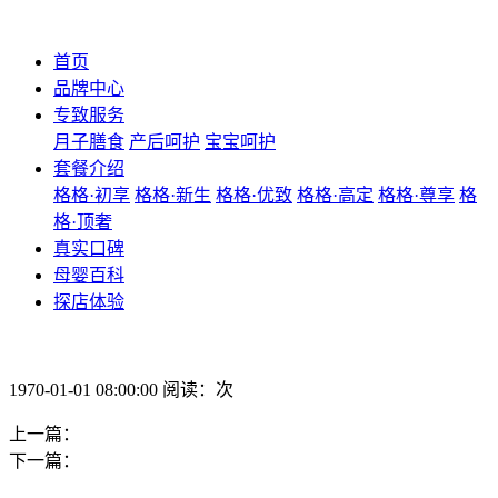
首页
品牌中心
专致服务
月子膳食
产后呵护
宝宝呵护
套餐介绍
格格·初享
格格·新生
格格·优致
格格·高定
格格·尊享
格
格·顶奢
真实口碑
母婴百科
探店体验
1970-01-01 08:00:00 阅读：次
上一篇：
下一篇：