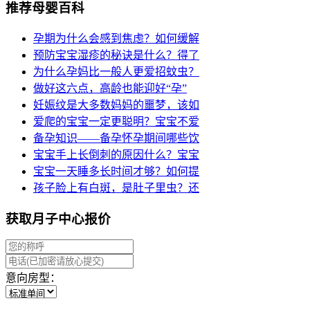
推荐母婴百科
孕期为什么会感到焦虑？如何缓解
预防宝宝湿疹的秘诀是什么？得了
为什么孕妈比一般人更爱招蚊虫？
做好这六点，高龄也能迎好“孕”
妊娠纹是大多数妈妈的噩梦，该如
爱爬的宝宝一定更聪明？宝宝不爱
备孕知识——备孕怀孕期间哪些饮
宝宝手上长倒刺的原因什么？宝宝
宝宝一天睡多长时间才够？如何提
孩子脸上有白斑，是肚子里虫？还
获取月子中心报价
意向房型：