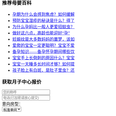
推荐母婴百科
孕期为什么会感到焦虑？如何缓解
预防宝宝湿疹的秘诀是什么？得了
为什么孕妈比一般人更爱招蚊虫？
做好这六点，高龄也能迎好“孕”
妊娠纹是大多数妈妈的噩梦，该如
爱爬的宝宝一定更聪明？宝宝不爱
备孕知识——备孕怀孕期间哪些饮
宝宝手上长倒刺的原因什么？宝宝
宝宝一天睡多长时间才够？如何提
孩子脸上有白斑，是肚子里虫？还
获取月子中心报价
意向房型：