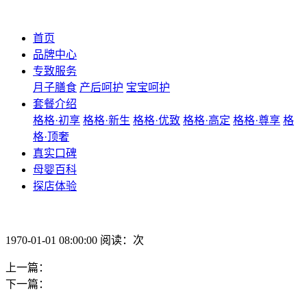
首页
品牌中心
专致服务
月子膳食
产后呵护
宝宝呵护
套餐介绍
格格·初享
格格·新生
格格·优致
格格·高定
格格·尊享
格
格·顶奢
真实口碑
母婴百科
探店体验
1970-01-01 08:00:00 阅读：次
上一篇：
下一篇：