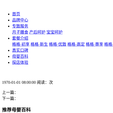
首页
品牌中心
专致服务
月子膳食
产后呵护
宝宝呵护
套餐介绍
格格·初享
格格·新生
格格·优致
格格·高定
格格·尊享
格格
真实口碑
母婴百科
探店体验
1970-01-01 08:00:00 阅读：次
上一篇：
下一篇：
推荐母婴百科