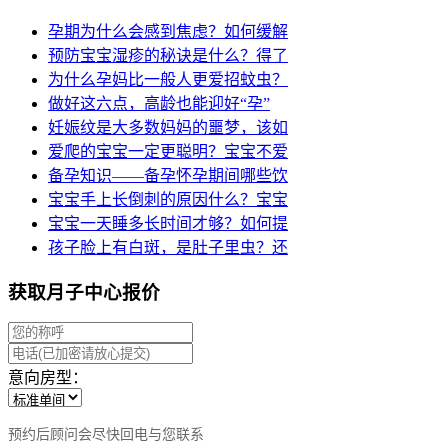
孕期为什么会感到焦虑？如何缓解
预防宝宝湿疹的秘诀是什么？得了
为什么孕妈比一般人更爱招蚊虫？
做好这六点，高龄也能迎好“孕”
妊娠纹是大多数妈妈的噩梦，该如
爱爬的宝宝一定更聪明？宝宝不爱
备孕知识——备孕怀孕期间哪些饮
宝宝手上长倒刺的原因什么？宝宝
宝宝一天睡多长时间才够？如何提
孩子脸上有白斑，是肚子里虫？还
获取月子中心报价
意向房型：
预约后顾问会尽快回电与您联系