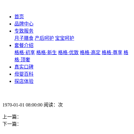
首页
品牌中心
专致服务
月子膳食
产后呵护
宝宝呵护
套餐介绍
格格·初享
格格·新生
格格·优致
格格·高定
格格·尊享
格
格·顶奢
真实口碑
母婴百科
探店体验
1970-01-01 08:00:00 阅读：次
上一篇：
下一篇：