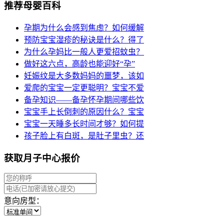
推荐母婴百科
孕期为什么会感到焦虑？如何缓解
预防宝宝湿疹的秘诀是什么？得了
为什么孕妈比一般人更爱招蚊虫？
做好这六点，高龄也能迎好“孕”
妊娠纹是大多数妈妈的噩梦，该如
爱爬的宝宝一定更聪明？宝宝不爱
备孕知识——备孕怀孕期间哪些饮
宝宝手上长倒刺的原因什么？宝宝
宝宝一天睡多长时间才够？如何提
孩子脸上有白斑，是肚子里虫？还
获取月子中心报价
意向房型：