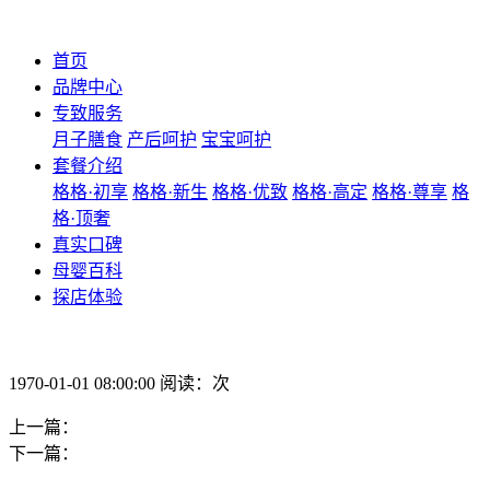
首页
品牌中心
专致服务
月子膳食
产后呵护
宝宝呵护
套餐介绍
格格·初享
格格·新生
格格·优致
格格·高定
格格·尊享
格
格·顶奢
真实口碑
母婴百科
探店体验
1970-01-01 08:00:00 阅读：次
上一篇：
下一篇：