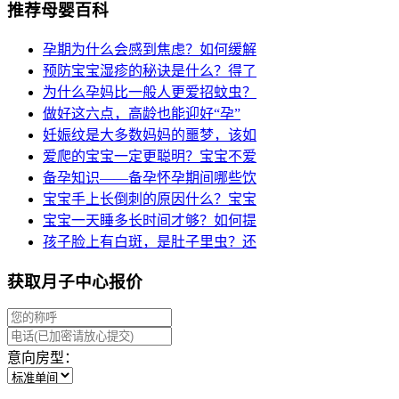
推荐母婴百科
孕期为什么会感到焦虑？如何缓解
预防宝宝湿疹的秘诀是什么？得了
为什么孕妈比一般人更爱招蚊虫？
做好这六点，高龄也能迎好“孕”
妊娠纹是大多数妈妈的噩梦，该如
爱爬的宝宝一定更聪明？宝宝不爱
备孕知识——备孕怀孕期间哪些饮
宝宝手上长倒刺的原因什么？宝宝
宝宝一天睡多长时间才够？如何提
孩子脸上有白斑，是肚子里虫？还
获取月子中心报价
意向房型：