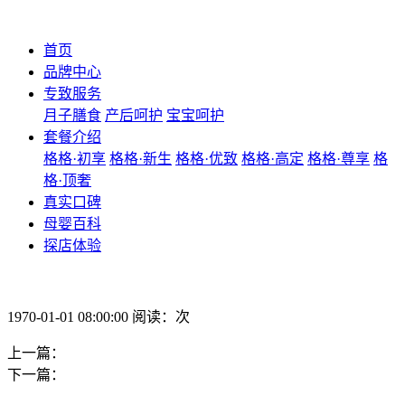
首页
品牌中心
专致服务
月子膳食
产后呵护
宝宝呵护
套餐介绍
格格·初享
格格·新生
格格·优致
格格·高定
格格·尊享
格
格·顶奢
真实口碑
母婴百科
探店体验
1970-01-01 08:00:00 阅读：次
上一篇：
下一篇：