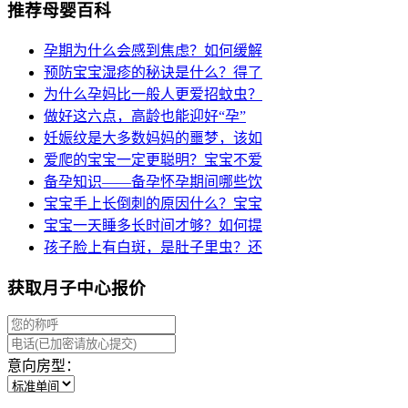
推荐母婴百科
孕期为什么会感到焦虑？如何缓解
预防宝宝湿疹的秘诀是什么？得了
为什么孕妈比一般人更爱招蚊虫？
做好这六点，高龄也能迎好“孕”
妊娠纹是大多数妈妈的噩梦，该如
爱爬的宝宝一定更聪明？宝宝不爱
备孕知识——备孕怀孕期间哪些饮
宝宝手上长倒刺的原因什么？宝宝
宝宝一天睡多长时间才够？如何提
孩子脸上有白斑，是肚子里虫？还
获取月子中心报价
意向房型：