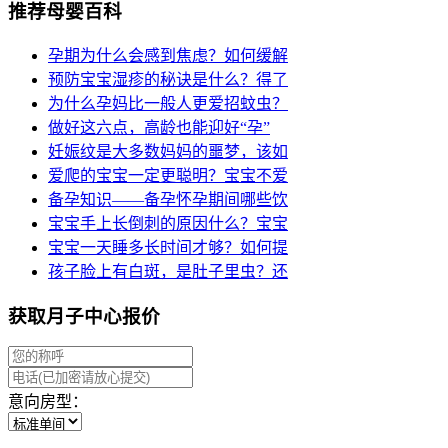
推荐母婴百科
孕期为什么会感到焦虑？如何缓解
预防宝宝湿疹的秘诀是什么？得了
为什么孕妈比一般人更爱招蚊虫？
做好这六点，高龄也能迎好“孕”
妊娠纹是大多数妈妈的噩梦，该如
爱爬的宝宝一定更聪明？宝宝不爱
备孕知识——备孕怀孕期间哪些饮
宝宝手上长倒刺的原因什么？宝宝
宝宝一天睡多长时间才够？如何提
孩子脸上有白斑，是肚子里虫？还
获取月子中心报价
意向房型：