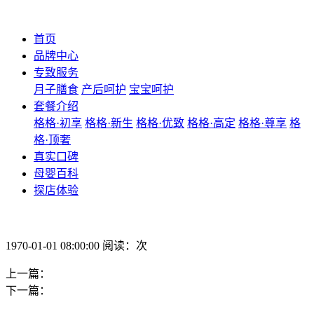
首页
品牌中心
专致服务
月子膳食
产后呵护
宝宝呵护
套餐介绍
格格·初享
格格·新生
格格·优致
格格·高定
格格·尊享
格
格·顶奢
真实口碑
母婴百科
探店体验
1970-01-01 08:00:00 阅读：次
上一篇：
下一篇：