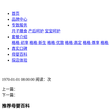
首页
品牌中心
专致服务
月子膳食
产后呵护
宝宝呵护
套餐介绍
格格·初享
格格·新生
格格·优致
格格·高定
格格·尊享
格格
真实口碑
母婴百科
探店体验
1970-01-01 08:00:00 阅读：次
上一篇：
下一篇：
推荐母婴百科