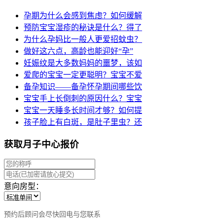
孕期为什么会感到焦虑？如何缓解
预防宝宝湿疹的秘诀是什么？得了
为什么孕妈比一般人更爱招蚊虫？
做好这六点，高龄也能迎好“孕”
妊娠纹是大多数妈妈的噩梦，该如
爱爬的宝宝一定更聪明？宝宝不爱
备孕知识——备孕怀孕期间哪些饮
宝宝手上长倒刺的原因什么？宝宝
宝宝一天睡多长时间才够？如何提
孩子脸上有白斑，是肚子里虫？还
获取月子中心报价
意向房型：
预约后顾问会尽快回电与您联系