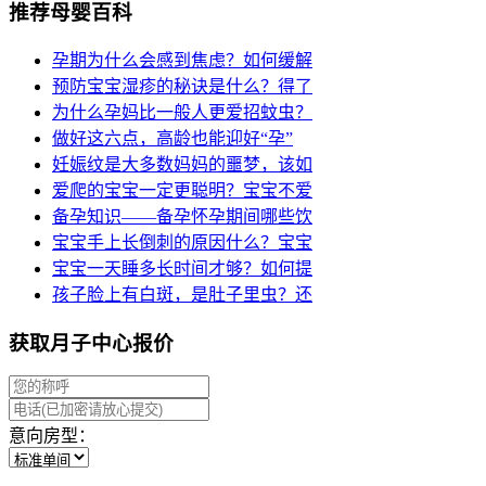
推荐母婴百科
孕期为什么会感到焦虑？如何缓解
预防宝宝湿疹的秘诀是什么？得了
为什么孕妈比一般人更爱招蚊虫？
做好这六点，高龄也能迎好“孕”
妊娠纹是大多数妈妈的噩梦，该如
爱爬的宝宝一定更聪明？宝宝不爱
备孕知识——备孕怀孕期间哪些饮
宝宝手上长倒刺的原因什么？宝宝
宝宝一天睡多长时间才够？如何提
孩子脸上有白斑，是肚子里虫？还
获取月子中心报价
意向房型：