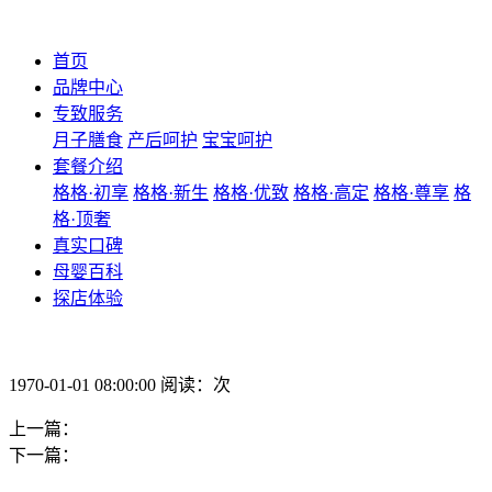
首页
品牌中心
专致服务
月子膳食
产后呵护
宝宝呵护
套餐介绍
格格·初享
格格·新生
格格·优致
格格·高定
格格·尊享
格
格·顶奢
真实口碑
母婴百科
探店体验
1970-01-01 08:00:00 阅读：次
上一篇：
下一篇：