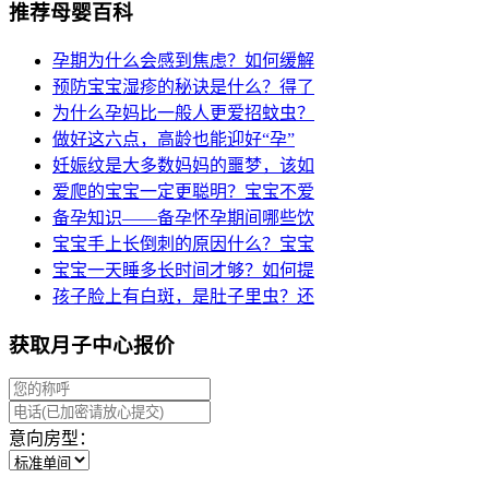
推荐母婴百科
孕期为什么会感到焦虑？如何缓解
预防宝宝湿疹的秘诀是什么？得了
为什么孕妈比一般人更爱招蚊虫？
做好这六点，高龄也能迎好“孕”
妊娠纹是大多数妈妈的噩梦，该如
爱爬的宝宝一定更聪明？宝宝不爱
备孕知识——备孕怀孕期间哪些饮
宝宝手上长倒刺的原因什么？宝宝
宝宝一天睡多长时间才够？如何提
孩子脸上有白斑，是肚子里虫？还
获取月子中心报价
意向房型：