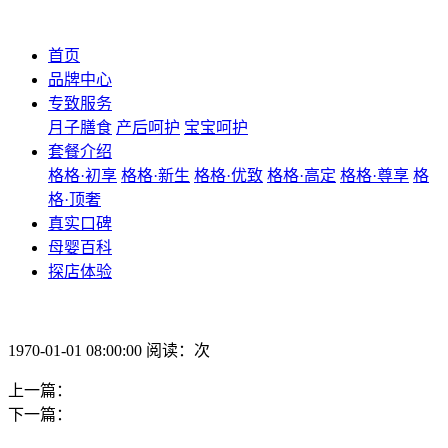
首页
品牌中心
专致服务
月子膳食
产后呵护
宝宝呵护
套餐介绍
格格·初享
格格·新生
格格·优致
格格·高定
格格·尊享
格
格·顶奢
真实口碑
母婴百科
探店体验
1970-01-01 08:00:00 阅读：次
上一篇：
下一篇：