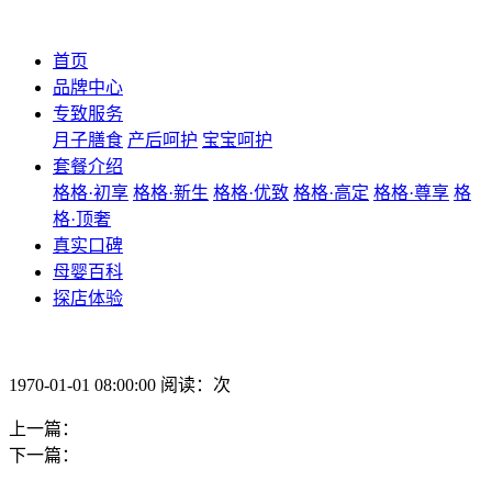
首页
品牌中心
专致服务
月子膳食
产后呵护
宝宝呵护
套餐介绍
格格·初享
格格·新生
格格·优致
格格·高定
格格·尊享
格
格·顶奢
真实口碑
母婴百科
探店体验
1970-01-01 08:00:00 阅读：次
上一篇：
下一篇：