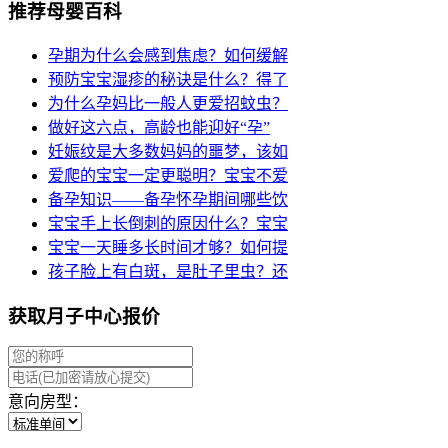
推荐母婴百科
孕期为什么会感到焦虑？如何缓解
预防宝宝湿疹的秘诀是什么？得了
为什么孕妈比一般人更爱招蚊虫？
做好这六点，高龄也能迎好“孕”
妊娠纹是大多数妈妈的噩梦，该如
爱爬的宝宝一定更聪明？宝宝不爱
备孕知识——备孕怀孕期间哪些饮
宝宝手上长倒刺的原因什么？宝宝
宝宝一天睡多长时间才够？如何提
孩子脸上有白斑，是肚子里虫？还
获取月子中心报价
意向房型：