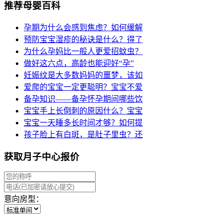
推荐母婴百科
孕期为什么会感到焦虑？如何缓解
预防宝宝湿疹的秘诀是什么？得了
为什么孕妈比一般人更爱招蚊虫？
做好这六点，高龄也能迎好“孕”
妊娠纹是大多数妈妈的噩梦，该如
爱爬的宝宝一定更聪明？宝宝不爱
备孕知识——备孕怀孕期间哪些饮
宝宝手上长倒刺的原因什么？宝宝
宝宝一天睡多长时间才够？如何提
孩子脸上有白斑，是肚子里虫？还
获取月子中心报价
意向房型：