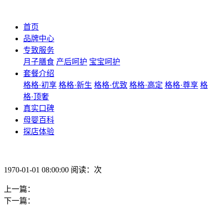
首页
品牌中心
专致服务
月子膳食
产后呵护
宝宝呵护
套餐介绍
格格·初享
格格·新生
格格·优致
格格·高定
格格·尊享
格
格·顶奢
真实口碑
母婴百科
探店体验
1970-01-01 08:00:00 阅读：次
上一篇：
下一篇：