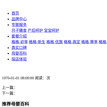
首页
品牌中心
专致服务
月子膳食
产后呵护
宝宝呵护
套餐介绍
格格·初享
格格·新生
格格·优致
格格·高定
格格·尊享
格格
真实口碑
母婴百科
探店体验
1970-01-01 08:00:00 阅读：次
上一篇：
下一篇：
推荐母婴百科