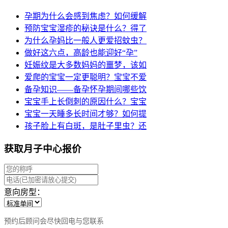
孕期为什么会感到焦虑？如何缓解
预防宝宝湿疹的秘诀是什么？得了
为什么孕妈比一般人更爱招蚊虫？
做好这六点，高龄也能迎好“孕”
妊娠纹是大多数妈妈的噩梦，该如
爱爬的宝宝一定更聪明？宝宝不爱
备孕知识——备孕怀孕期间哪些饮
宝宝手上长倒刺的原因什么？宝宝
宝宝一天睡多长时间才够？如何提
孩子脸上有白斑，是肚子里虫？还
获取月子中心报价
意向房型：
预约后顾问会尽快回电与您联系