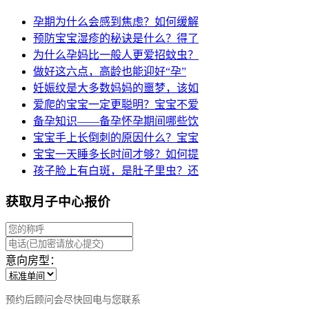
孕期为什么会感到焦虑？如何缓解
预防宝宝湿疹的秘诀是什么？得了
为什么孕妈比一般人更爱招蚊虫？
做好这六点，高龄也能迎好“孕”
妊娠纹是大多数妈妈的噩梦，该如
爱爬的宝宝一定更聪明？宝宝不爱
备孕知识——备孕怀孕期间哪些饮
宝宝手上长倒刺的原因什么？宝宝
宝宝一天睡多长时间才够？如何提
孩子脸上有白斑，是肚子里虫？还
获取月子中心报价
意向房型：
预约后顾问会尽快回电与您联系