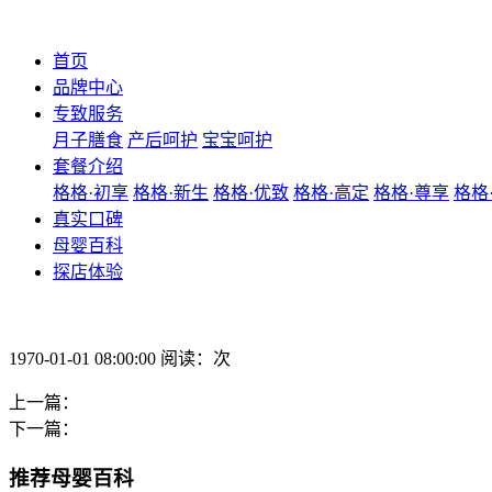
首页
品牌中心
专致服务
月子膳食
产后呵护
宝宝呵护
套餐介绍
格格·初享
格格·新生
格格·优致
格格·高定
格格·尊享
格格
真实口碑
母婴百科
探店体验
1970-01-01 08:00:00 阅读：次
上一篇：
下一篇：
推荐母婴百科