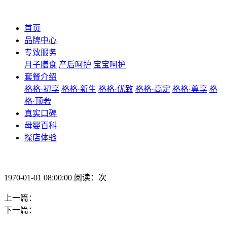
首页
品牌中心
专致服务
月子膳食
产后呵护
宝宝呵护
套餐介绍
格格·初享
格格·新生
格格·优致
格格·高定
格格·尊享
格
格·顶奢
真实口碑
母婴百科
探店体验
1970-01-01 08:00:00 阅读：次
上一篇：
下一篇：