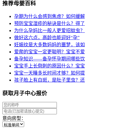
推荐母婴百科
孕期为什么会感到焦虑？如何缓解
预防宝宝湿疹的秘诀是什么？得了
为什么孕妈比一般人更爱招蚊虫？
做好这六点，高龄也能迎好“孕”
妊娠纹是大多数妈妈的噩梦，该如
爱爬的宝宝一定更聪明？宝宝不爱
备孕知识——备孕怀孕期间哪些饮
宝宝手上长倒刺的原因什么？宝宝
宝宝一天睡多长时间才够？如何提
孩子脸上有白斑，是肚子里虫？还
获取月子中心报价
意向房型：