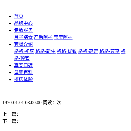
首页
品牌中心
专致服务
月子膳食
产后呵护
宝宝呵护
套餐介绍
格格·初享
格格·新生
格格·优致
格格·高定
格格·尊享
格
格·顶奢
真实口碑
母婴百科
探店体验
1970-01-01 08:00:00 阅读：次
上一篇：
下一篇：