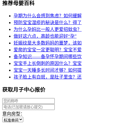
推荐母婴百科
孕期为什么会感到焦虑？如何缓解
预防宝宝湿疹的秘诀是什么？得了
为什么孕妈比一般人更爱招蚊虫？
做好这六点，高龄也能迎好“孕”
妊娠纹是大多数妈妈的噩梦，该如
爱爬的宝宝一定更聪明？宝宝不爱
备孕知识——备孕怀孕期间哪些饮
宝宝手上长倒刺的原因什么？宝宝
宝宝一天睡多长时间才够？如何提
孩子脸上有白斑，是肚子里虫？还
获取月子中心报价
意向房型：