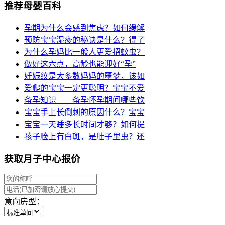
推荐母婴百科
孕期为什么会感到焦虑？如何缓解
预防宝宝湿疹的秘诀是什么？得了
为什么孕妈比一般人更爱招蚊虫？
做好这六点，高龄也能迎好“孕”
妊娠纹是大多数妈妈的噩梦，该如
爱爬的宝宝一定更聪明？宝宝不爱
备孕知识——备孕怀孕期间哪些饮
宝宝手上长倒刺的原因什么？宝宝
宝宝一天睡多长时间才够？如何提
孩子脸上有白斑，是肚子里虫？还
获取月子中心报价
意向房型：