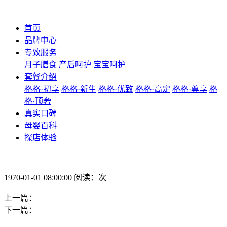
首页
品牌中心
专致服务
月子膳食
产后呵护
宝宝呵护
套餐介绍
格格·初享
格格·新生
格格·优致
格格·高定
格格·尊享
格
格·顶奢
真实口碑
母婴百科
探店体验
1970-01-01 08:00:00 阅读：次
上一篇：
下一篇：