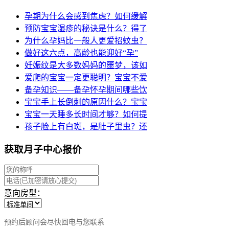
孕期为什么会感到焦虑？如何缓解
预防宝宝湿疹的秘诀是什么？得了
为什么孕妈比一般人更爱招蚊虫？
做好这六点，高龄也能迎好“孕”
妊娠纹是大多数妈妈的噩梦，该如
爱爬的宝宝一定更聪明？宝宝不爱
备孕知识——备孕怀孕期间哪些饮
宝宝手上长倒刺的原因什么？宝宝
宝宝一天睡多长时间才够？如何提
孩子脸上有白斑，是肚子里虫？还
获取月子中心报价
意向房型：
预约后顾问会尽快回电与您联系