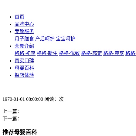
首页
品牌中心
专致服务
月子膳食
产后呵护
宝宝呵护
套餐介绍
格格·初享
格格·新生
格格·优致
格格·高定
格格·尊享
格格
真实口碑
母婴百科
探店体验
1970-01-01 08:00:00 阅读：次
上一篇：
下一篇：
推荐母婴百科